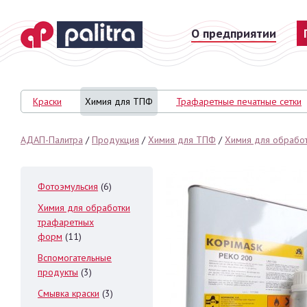
О предприятии
На главную
Краски
Химия для ТПФ
Трафаретные печатные сетки
АДАП-Палитра
/
Продукция
/
Химия для ТПФ
/
Химия для обрабо
Фотоэмульсия
(6)
Химия для обработки
трафаретных
форм
(11)
Вспомогательные
продукты
(3)
Смывка краски
(3)