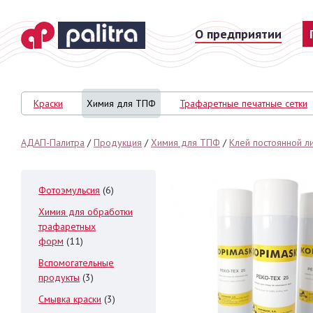
О предприятии
На главную
Краски
Химия для ТПФ
Трафаретные печатные сетки
АДАП-Палитра
/
Продукция
/
Химия для ТПФ
/
Клей постоянной л
Фотоэмульсия
(6)
Химия для обработки
трафаретных
форм
(11)
Вспомогательные
продукты
(3)
Смывка краски
(3)