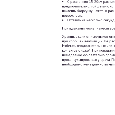
С расстояния 15-20см распыли
предпочтительно, той детали, к
наклеить. Форсунку нажать и рав
поверхность.
Оставить на несколько секунд,
При вдыхании может нанести вр
Хранить вдали от источников огня
при хорошей вентиляции. Не расп
Избегать продолжительных или
контактов с кожей. При попадан
немедленно основательно промы
проконсультироваться у врача. П
необходимо немедленно вымыть