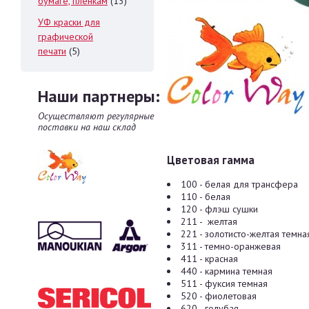
бумаге, пленкам
(13)
УФ краски для
графической
печати
(5)
Наши партнеры:
Осуществляют регулярные
поставки на наш склад
Цветовая гамма
100 - белая для трансфера
110 - белая
120 - флэш сушки
211 - желтая
221 - золотисто-желтая темна
311 - темно-оранжевая
411 - красная
440 - кармина темная
511 - фуксия темная
520 - фиолетовая
620 - голубая