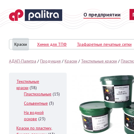
О предприятии
На главную
Краски
Химия для ТПФ
Трафаретные печатные сетки
АДАП-Палитра
/
Продукция
/
Краски
/
Текстильные краски
/
Пласти
Текстильные
краски
(38)
Пластизольные
(15)
Сольвентные
(3)
На водной
основе
(23)
Краски по пластику,